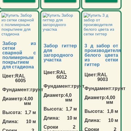
Забор из
Забор гиттер
3 д забор от
сетки
для
производителя
сварной с
загородного
белого цвета
полимерным
участка
из сетки
покрытием
гиттер
для стадиона
Цвет:
RAL
Цвет:
RAL
Цвет:
RAL
6012
9003
6005
Фундамент:
грунт
Фундамент:
грунт
Фундамент:
грунт
Диаметр:
4,0
Диаметр:
4,00
Диаметр:
4,00
мм
мм
мм
Высота:
1,7 м
Высота:
1,8 м
Высота:
1,7 м
Длина:
10 м
Длина:
10 м
Длина:
10 м
Сроки
2
Сроки
2
Сроки
2