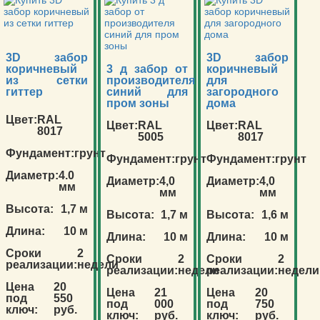
3D забор
3D забор
коричневый
3 д забор от
коричневый
из сетки
производителя
для
гиттер
синий для
загородного
пром зоны
дома
Цвет:
RAL
Цвет:
RAL
Цвет:
RAL
8017
5005
8017
Фундамент:
грунт
Фундамент:
грунт
Фундамент:
грунт
Диаметр:
4.0
Диаметр:
4,0
Диаметр:
4,0
мм
мм
мм
Высота:
1,7 м
Высота:
1,7 м
Высота:
1,6 м
Длина:
10 м
Длина:
10 м
Длина:
10 м
Сроки
2
Сроки
2
Сроки
2
реализации:
недели
реализации:
недели
реализации:
недели
Цена
20
Цена
21
Цена
20
под
550
под
000
под
750
ключ:
руб.
ключ:
руб.
ключ:
руб.