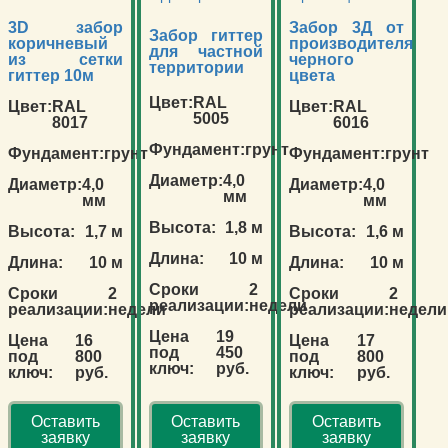
3D забор
Забор 3Д от
Забор гиттер
коричневый
производителя
для частной
из сетки
черного
территории
гиттер 10м
цвета
Цвет:
RAL
Цвет:
RAL
Цвет:
RAL
5005
8017
6016
Фундамент:
грунт
Фундамент:
грунт
Фундамент:
грунт
Диаметр:
4,0
Диаметр:
4,0
Диаметр:
4,0
мм
мм
мм
Высота:
1,8 м
Высота:
1,7 м
Высота:
1,6 м
Длина:
10 м
Длина:
10 м
Длина:
10 м
Сроки
2
Сроки
2
Сроки
2
реализации:
недели
реализации:
недели
реализации:
недели
Цена
19
Цена
16
Цена
17
под
450
под
800
под
800
ключ:
руб.
ключ:
руб.
ключ:
руб.
Оставить
Оставить
Оставить
заявку
заявку
заявку