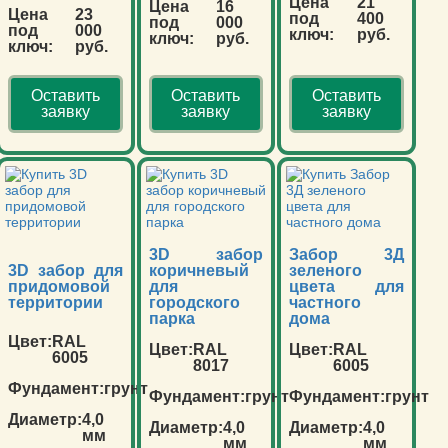
Цена
21
Цена
16
Цена
23
под
400
под
000
под
000
ключ:
руб.
ключ:
руб.
ключ:
руб.
Оставить
Оставить
Оставить
заявку
заявку
заявку
3D забор
Забор 3Д
3D забор для
коричневый
зеленого
придомовой
для
цвета для
территории
городского
частного
парка
дома
Цвет:
RAL
Цвет:
RAL
Цвет:
RAL
6005
8017
6005
Фундамент:
грунт
Фундамент:
грунт
Фундамент:
грунт
Диаметр:
4,0
Диаметр:
4,0
Диаметр:
4,0
мм
мм
мм