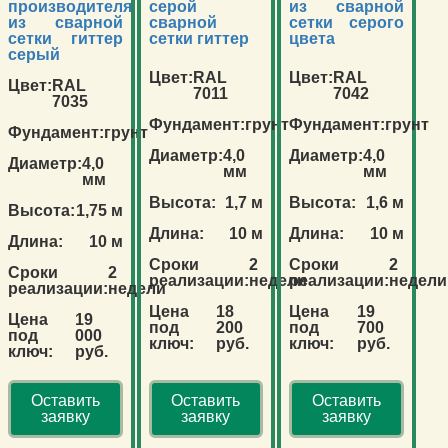
производителя
серой
из сварной
из сварной
сварной
сетки серого
сетки гиттер
сетки гиттер
цвета
серый
Цвет:
RAL
Цвет:
RAL
Цвет:
RAL
7011
7042
7035
Фундамент:
грунт
Фундамент:
грунт
Фундамент:
грунт
Диаметр:
4,0
Диаметр:
4,0
Диаметр:
4,0
мм
мм
мм
Высота:
1,7 м
Высота:
1,6 м
Высота:
1,75 м
Длина:
10 м
Длина:
10 м
Длина:
10 м
Сроки
2
Сроки
2
Сроки
2
реализации:
недели
реализации:
недели
реализации:
недели
Цена
18
Цена
19
Цена
19
под
200
под
700
под
000
ключ:
руб.
ключ:
руб.
ключ:
руб.
Оставить
Оставить
Оставить
заявку
заявку
заявку