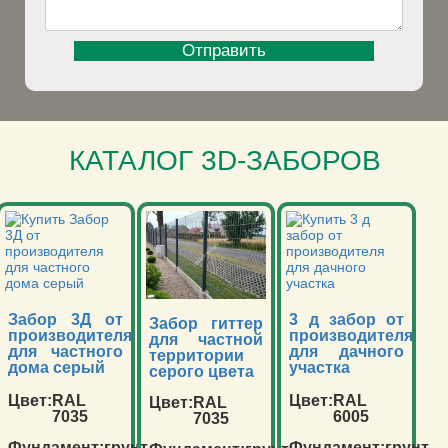
КАТАЛОГ 3D-ЗАБОРОВ
Забор 3Д от
3 д забор от
Забор гиттер
производителя
производителя
для частной
для частного
для дачного
территории
дома серый
участка
серого цвета
Цвет:
RAL
Цвет:
RAL
Цвет:
RAL
7035
6005
7035
Фундамент:
грунт
Фундамент:
грунт