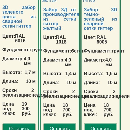
3D забор
Забор 3Д от
Забор 3D
зеленого
производителя
темно-
цвета из
из сетки
зеленый из
сварной
гиттер
сварной
сетки гиттер
желтый
сетки гиттер
Цвет:
RAL
Цвет:
RAL
Цвет:
RAL
6016
1018
6005
Фундамент:
грунт
Фундамент:
бетон
Фундамент:
грунт
Диаметр:
4,0
Диаметр:
4,0
Диаметр:
4,0
мм
мм
мм
Высота:
1,7 м
Высота:
1,4 м
Высота:
1,6 м
Длина:
10 м
Длина:
10 м
Длина:
10 м
Сроки
2
Сроки
2
Сроки
2
реализации:
недели
реализации:
недели
реализации:
недели
Цена
19
Цена
18
Цена
18
под
300
под
700
под
790
ключ:
руб.
ключ:
руб.
ключ:
руб.
Оставить
Оставить
Оставить