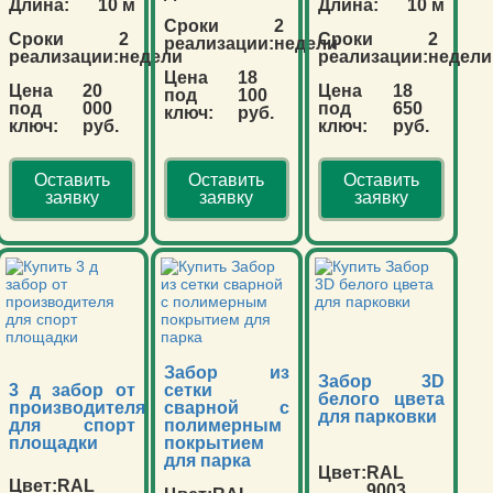
Длина:
10 м
Длина:
10 м
Сроки
2
Сроки
2
Сроки
2
реализации:
недели
реализации:
недели
реализации:
недели
Цена
18
Цена
20
Цена
18
под
100
под
000
под
650
ключ:
руб.
ключ:
руб.
ключ:
руб.
Оставить
Оставить
Оставить
заявку
заявку
заявку
Забор из
Забор 3D
3 д забор от
сетки
белого цвета
производителя
сварной с
для парковки
для спорт
полимерным
площадки
покрытием
для парка
Цвет:
RAL
Цвет:
RAL
9003