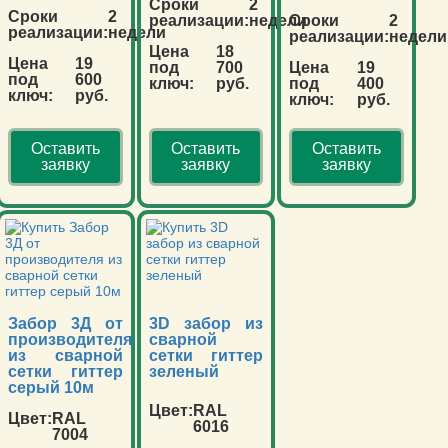
Сроки
2
Сроки
2
реализации:
недели
Сроки
2
реализации:
недели
реализации:
недели
Цена
18
Цена
19
под
700
Цена
19
под
600
ключ:
руб.
под
400
ключ:
руб.
ключ:
руб.
Оставить
Оставить
Оставить
заявку
заявку
заявку
Забор 3Д от
3D забор из
производителя
сварной
из сварной
сетки гиттер
сетки гиттер
зеленый
серый 10м
Цвет:
RAL
Цвет:
RAL
6016
7004