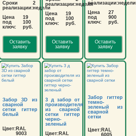
Сроки
2
реализации:
недели
реализации:
недели
реализации:
недели
Цена
27
Цена
19
Цена
19
под
900
под
100
под
100
ключ:
руб.
ключ:
руб.
ключ:
руб.
Оставить
Оставить
Оставить
заявку
заявку
заявку
Забор гиттер
Забор 3D из
3 д забор от
темно-
сварной
производителя
зеленый из
сетки гиттер
из сварной
сварной
белый
сетки гиттер
сетки
черно-
зеленый
Цвет:
RAL
Цвет:
RAL
9003
Цвет:
RAL
6005