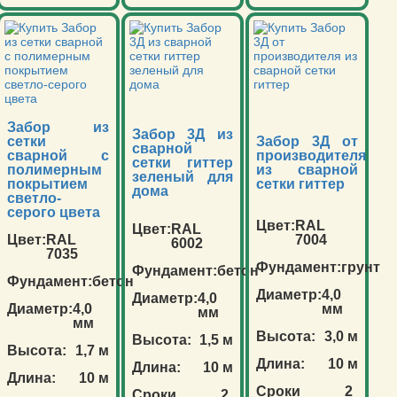
Забор из
Забор 3Д из
сетки
Забор 3Д от
сварной
сварной с
производителя
сетки гиттер
полимерным
из сварной
зеленый для
покрытием
сетки гиттер
дома
светло-
серого цвета
Цвет:
RAL
Цвет:
RAL
Цвет:
RAL
7004
6002
7035
Фундамент:
грунт
Фундамент:
бетон
Фундамент:
бетон
Диаметр:
4,0
Диаметр:
4,0
Диаметр:
4,0
мм
мм
мм
Высота:
3,0 м
Высота:
1,5 м
Высота:
1,7 м
Длина:
10 м
Длина:
10 м
Длина:
10 м
Сроки
2
Сроки
2