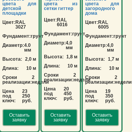
цвета для
цвета из
цвета для
детской
сетки гиттер
загородного
площадки
дома
Цвет:
RAL
Цвет:
RAL
Цвет:
RAL
6016
3027
6005
Фундамент:
грунт
Фундамент:
грунт
Фундамент:
грунт
Диаметр:
4,0
Диаметр:
4.0
Диаметр:
4,0
мм
мм
мм
Высота:
1,8 м
Высота:
2,0 м
Высота:
1,7 м
Длина:
10 м
Длина:
10 м
Длина:
10 м
Сроки
2
Сроки
2
Сроки
2
реализации:
недели
реализации:
недели
реализации:
недели
Цена
20
Цена
23
Цена
19
под
450
под
250
под
350
ключ:
руб.
ключ:
руб.
ключ:
руб.
Оставить
Оставить
Оставить
заявку
заявку
заявку