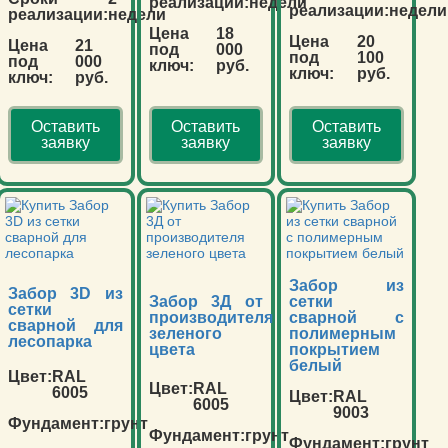
реализации:
недели
реализации:
недели
реализации:
недели
Цена
18
Цена
20
Цена
21
под
000
под
100
под
000
ключ:
руб.
ключ:
руб.
ключ:
руб.
Оставить
Оставить
Оставить
заявку
заявку
заявку
Забор из
Забор 3D из
Забор 3Д от
сетки
сетки
производителя
сварной с
сварной для
зеленого
полимерным
лесопарка
цвета
покрытием
белый
Цвет:
RAL
Цвет:
RAL
6005
Цвет:
RAL
6005
9003
Фундамент:
грунт
Фундамент:
грунт
Фундамент:
грунт