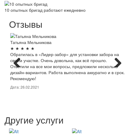
10 опытных бригад работают ежедневно
Отзывы
Татьяна Мельникова
Алек
★
★
★
★
★
★
★
Обратилась в «Лидер-забор» для установки забора на
«Лид
своем участке. Очень довольна, как всё прошло.
забо
Ответили на все мои вопросы, предложили несколько
крас
дизайн-вариантов. Работа выполнена аккуратно и в срок.
проф
Рекомендую!
новы
Дата: 26.02.2021
Дата:
Другие услуги