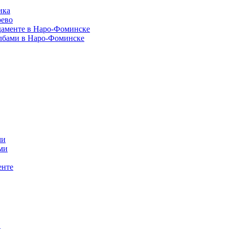
ика
рево
даменте в Наро-Фоминске
олбами в Наро-Фоминске
ми
ми
енте