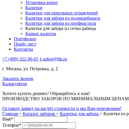
Установка ворот
Калитки
Калитки для панельных ограждений
Калитки для забора из поликарбоната
Калитки для забора из профнастила
Калитка для забора из сетки рабица
Каркас калиток
Портфолио
Прайс лист
Контакты
+7 (499) 322-96-65
1-zabor@bk.ru
г. Москва, ул. Петровка, д. 2
Заказать звонок
Калькулятор
Хотите купить дешево? Обращайтесь к нам!
ПРОИЗВОДСТВО ЗАБОРОВ ПО МИНИМАЛЬНЫМ ЦЕНАМ В 
Оставьте заявку на расчёт стоимости и мы Вам перезвоним!
Главная
>
Каталог заборов
>
Калитки для забора
>
Калитка из 
Имя
*
Телефон
*