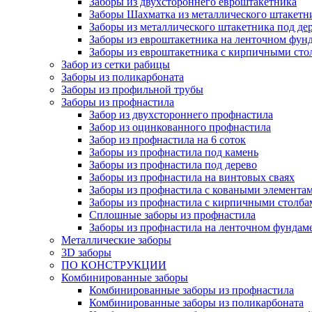
Заборы из двухстороннего евроштакетника
Заборы Шахматка из металлического штакетн
Заборы из металлического штакетника под де
Заборы из евроштакетника на ленточном фун
Заборы из евроштакетника с кирпичными ст
Забор из сетки рабицы
Заборы из поликарбоната
Заборы из профильной трубы
Заборы из профнастила
Забор из двухстороннего профнастила
Забор из оцинкованного профнастила
Забор из профнастила на 6 соток
Заборы из профнастила под камень
Заборы из профнастила под дерево
Заборы из профнастила на винтовых сваях
Заборы из профнастила с коваными элемента
Заборы из профнастила с кирпичными столба
Сплошные заборы из профнастила
Заборы из профнастила на ленточном фундам
Металлические заборы
3D заборы
ПО КОНСТРУКЦИИ
Комбинированные заборы
Комбинированные заборы из профнастила
Комбинированные заборы из поликарбоната