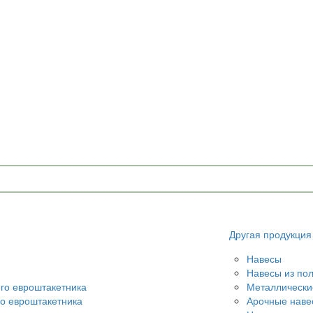
u
Другая продукция
Навесы
Навесы из по
ого евроштакетника
Металлически
го евроштакетника
Арочные наве