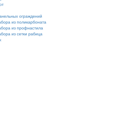
от
панельных ограждений
абора из поликарбоната
абора из профнастила
абора из сетки рабица
к