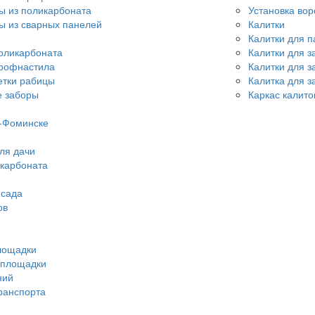
ы из поликарбоната
Установка вор
ы из сварных панелей
Калитки
Калитки для 
оликарбоната
Калитки для з
профнастила
Калитки для з
етки рабицы
Калитка для з
 заборы
Каркас калито
-Фоминске
ля дачи
икарбоната
 сада
ов
лощадки
 площадки
ний
ранспорта