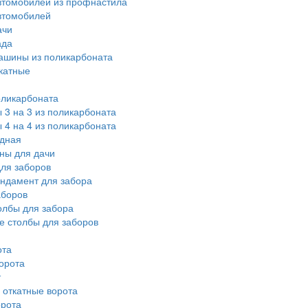
втомобилей из профнастила
втомобилей
ачи
ада
ашины из поликарбоната
катные
оликарбоната
 3 на 3 из поликарбоната
 4 на 4 из поликарбоната
дная
ны для дачи
ля заборов
ндамент для забора
аборов
олбы для забора
е столбы для заборов
ота
орота
т
 откатные ворота
рота