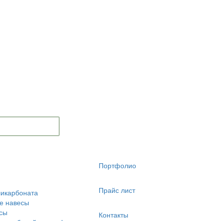
Портфолио
Прайс лист
ликарбоната
е навесы
сы
Контакты