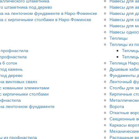
аллического штакетника
Навесы для а
го штакетника под дерево
Навесы для а
ка на ленточном фундаменте в Наро-Фоминске
Навесы для д
ка с кирпичными столбами в Наро-Фоминске
Навесы для с
Навесы для м
Навесы однос
Теплицы
Теплицы из п
о профнастила
Теплицы
 профнастила
Теплицы
 6 соток
Теплица Наро
под камень
Душевые каби
под дерево
Фундаменты д
на винтовых сваях
Ленточный фу
с коваными элементами
Столбы для з
с кирпичными столбами
Кирпичные ст
офнастила
Металлически
 на ленточном фундаменте
Ворота
Откатные вор
Секционные в
Каркасы воро
Механические
ы из профнастила
Распашные во